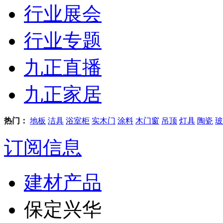
行业展会
行业专题
九正直播
九正家居
热门：
地板
洁具
浴室柜
实木门
涂料
木门窗
吊顶
灯具
陶瓷
玻
订阅信息
建材产品
保定兴华