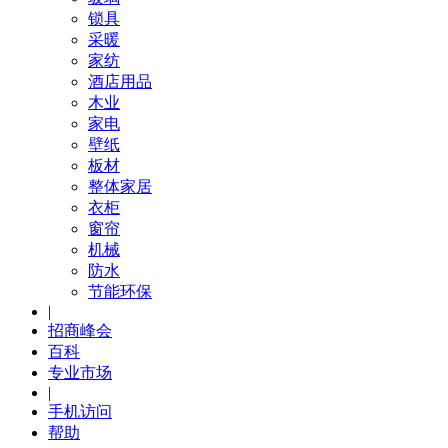
锁具
采暖
家纺
酒店用品
木业
家电
壁纸
板材
整体家居
衣柜
窗帘
机械
防水
节能环保
|
招商峰会
百科
专业市场
|
手机访问
帮助