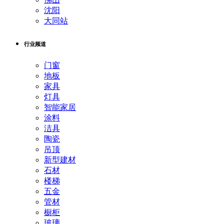
沈阳
大同站
行业频道
门窗
地板
家具
灯具
智能家居
涂料
洁具
陶瓷
吊顶
新型建材
石材
楼梯
五金
管材
橱柜
玻璃