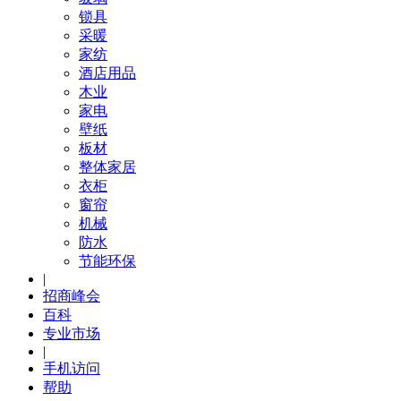
锁具
采暖
家纺
酒店用品
木业
家电
壁纸
板材
整体家居
衣柜
窗帘
机械
防水
节能环保
|
招商峰会
百科
专业市场
|
手机访问
帮助