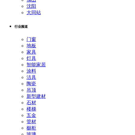
沈阳
大同站
行业频道
门窗
地板
家具
灯具
智能家居
涂料
洁具
陶瓷
吊顶
新型建材
石材
楼梯
五金
管材
橱柜
玻璃