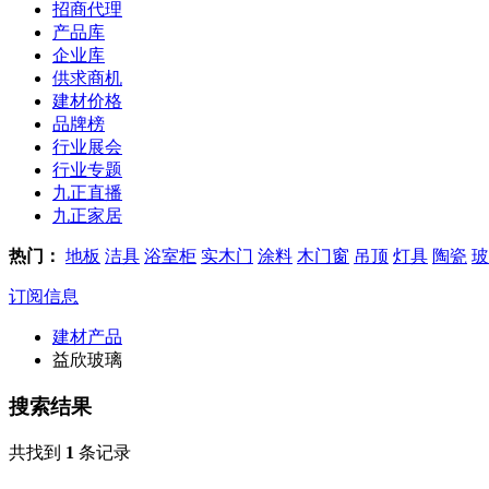
招商代理
产品库
企业库
供求商机
建材价格
品牌榜
行业展会
行业专题
九正直播
九正家居
热门：
地板
洁具
浴室柜
实木门
涂料
木门窗
吊顶
灯具
陶瓷
玻
订阅信息
建材产品
益欣玻璃
搜索结果
共找到
1
条记录