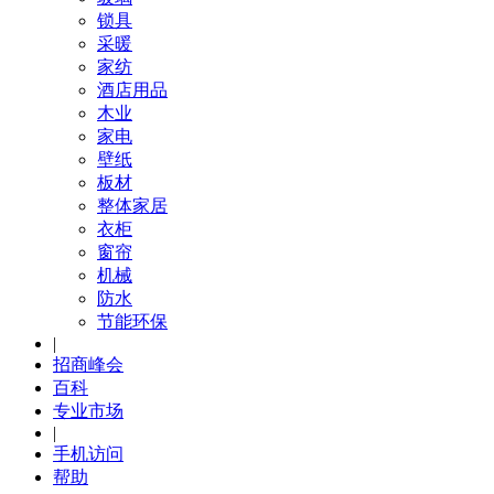
锁具
采暖
家纺
酒店用品
木业
家电
壁纸
板材
整体家居
衣柜
窗帘
机械
防水
节能环保
|
招商峰会
百科
专业市场
|
手机访问
帮助