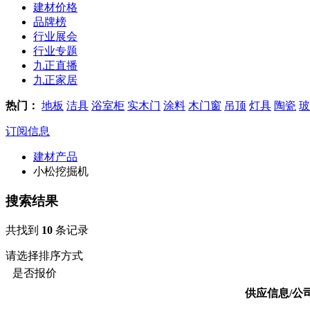
建材价格
品牌榜
行业展会
行业专题
九正直播
九正家居
热门：
地板
洁具
浴室柜
实木门
涂料
木门窗
吊顶
灯具
陶瓷
玻
订阅信息
建材产品
小松挖掘机
搜索结果
共找到
10
条记录
请选择排序方式
是否报价
供应信息/公