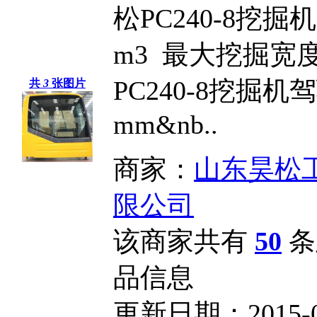
松PC240-8挖掘
m3 最大挖掘宽度
PC240-8挖掘机
共
3
张图片
mm&nb..
商家：
山东昊松
限公司
该商家共有
50
条
品信息
更新日期：2015-04-