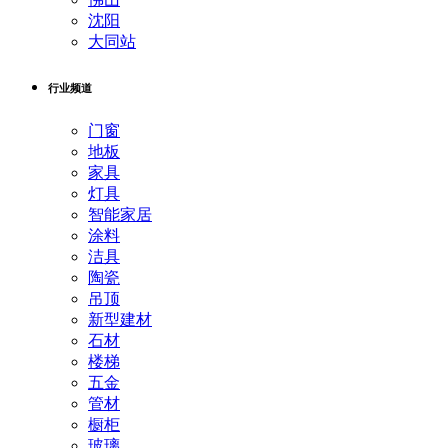
沈阳
大同站
行业频道
门窗
地板
家具
灯具
智能家居
涂料
洁具
陶瓷
吊顶
新型建材
石材
楼梯
五金
管材
橱柜
玻璃