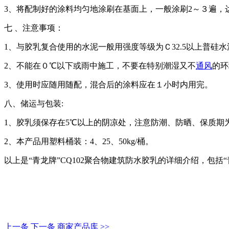
3
、将配制好的涂料均匀地涂刷在基面上，一般涂刷
2
～３遍，
七 、注意事项：
1
、与胶乳复合使用的水泥一般用强度等级为Ｃ
32.5
以上普硅水
2
、不能在０℃以下或雨中施工，不要在特别潮湿又不
通风
的环
3
、使用时应随用随配，混合后的涂料应在１小时内用完。
八、储运与包装
:
1
、胶乳须保存在
5
℃以上的阴凉处，注意防潮、防晒、保质期
2
、本产品用塑料桶装：
4
、
25
、
50kg
/
桶。
以上是“青龙牌”CQ102聚合物建筑防水胶乳的详细介绍，包括
上一条
下一条
商家产品库 >>