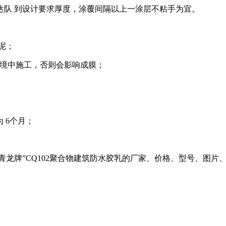
达队 到设计要求厚度，涂覆间隔以上一涂层不粘手为宜。
泥；
境中施工，否则会影响成膜；
为
6
个月；
“青龙牌”CQ102聚合物建筑防水胶乳的厂家、价格、型号、图片