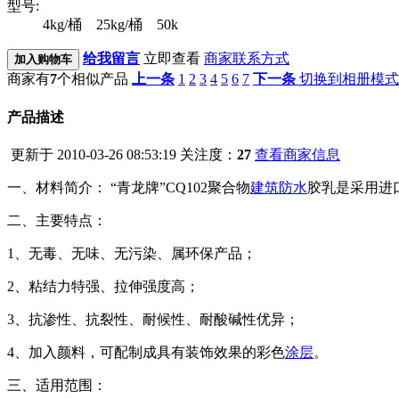
型号:
4kg/桶 25kg/桶 50k
给我留言
立即查看
商家联系方式
加入购物车
商家有
7
个相似产品
上一条
1
2
3
4
5
6
7
下一条
切换到相册模式
产品描述
更新于 2010-03-26 08:53:19
关注度：
27
查看商家信息
一、材料简介： “青龙牌”
CQ102
聚合物
建筑防水
胶乳是采用进
二、主要特点：
1
、无毒、无味、无污染、属环保产品；
2
、粘结力特强、拉伸强度高；
3
、抗渗性、抗裂性、耐候性、耐酸碱性优异；
4
、加入颜料，可配制成具有装饰效果的彩色
涂层
。
三、适用范围：