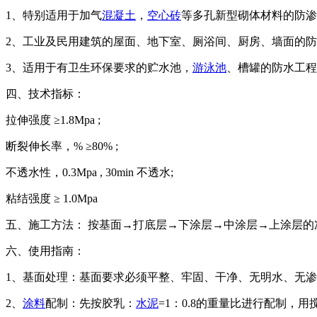
1
、特别适用于加气
混凝土
，
空心砖
等多孔新型砌体材料的防渗
2
、工业及民用建筑的屋面、地下室、厕浴间、厨房、墙面的防
3
、适用于有卫生环保要求的贮水池，
游泳池
、槽罐的防水工程
四、技术指标：
拉伸强度 ≥
1.8Mpa ;
断裂伸长率，
%
≥
80% ;
不透水性，
0.3Mpa , 30min
不透水
;
粘结强度 ≥
1.0Mpa
五、施工方法： 按基面→打底层→下涂层→中涂层→上涂层的
六、使用指南：
1
、基面处理：基面要求必须平整、牢固、干净、无明水、无渗
2
、
涂料
配制：先按胶乳：
水泥
=1
：
0.8
的重量比进行配制，用