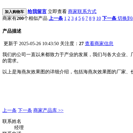
给我留言
立即查看
商家联系方式
加入购物车
商家有
200
个相似产品
上一条
1
2
3
4
5
6
7
8
9
10
下一条
切换到
产品描述
更新于 2025-05-26 10:43:50
关注度：
27
查看商家信息
我们的公司一直以来都致力于产业的发展，我们与各大企业、
的需求。
以上是海燕灰效果图的详细介绍，包括海燕灰效果图的厂家、
上一条
下一条
商家产品库 >>
联系姓名
经理