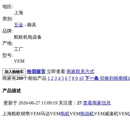
地区:
上海
类别:
五金
- 梯具
品牌:
航欧机电设备
产地:
工厂
型号:
VEM
给我留言
立即查看
商家联系方式
加入购物车
商家有
200
个相似产品
1
2
3
4
5
6
7
8
9
10
下一条
切换到相册模
产品描述
更新于 2026-06-27 11:09:19
关注度：
27
查看商家信息
上海航欧销售VEM马达VEM
电机
VEM
电动机
VEM减速机VEM