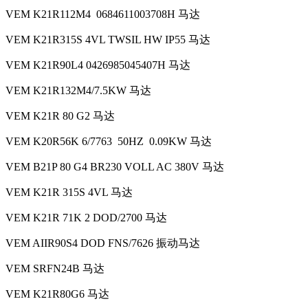
VEM K21R112M4 0684611003708H 马达
VEM K21R315S 4VL TWSIL HW IP55 马达
VEM K21R90L4 0426985045407H 马达
VEM K21R132M4/7.5KW 马达
VEM K21R 80 G2 马达
VEM K20R56K 6/7763 50HZ 0.09KW 马达
VEM B21P 80 G4 BR230 VOLL AC 380V 马达
VEM K21R 315S 4VL 马达
VEM K21R 71K 2 DOD/2700 马达
VEM AIIR90S4 DOD FNS/7626 振动马达
VEM SRFN24B 马达
VEM K21R80G6 马达