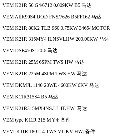
VEM K21R 56 G4/6712 0.009KW B5 马达
VEM AIIR90S4 DOD FNS/7626 B5FF162 马达
VEM K21R 80K2 TLB 960 0.75KW 3465/ MOTOR
VEM K21R 315MY4 ILNSVLHW 200.00KW 马达
VEM DSF450S120-6 马达
VEM K21R 25M 6SPM TWS HW 马达
VEM K21R 225M 4SPM TWS HW 马达
VEM DKMJL 1140-20WE 4600KW 6KV 马达
VEM K11R315S4 B5 马达
VEM K21R315MX4NS.LL.IT.HW. 马达
VEM type K11R 315 M Y4; 备件
VEM K11R 180 L 4 TWS VL KV HW; 备件