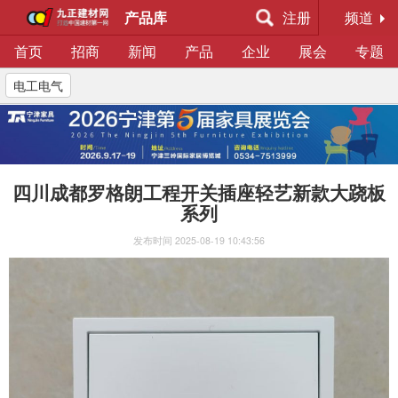
产品库
注册
频道
首页
招商
新闻
产品
企业
展会
专题
电工电气
四川成都罗格朗工程开关插座轻艺新款大跷板
系列
发布时间
2025-08-19 10:43:56