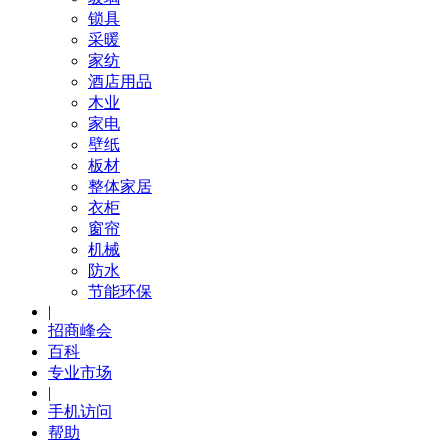
锁具
采暖
家纺
酒店用品
木业
家电
壁纸
板材
整体家居
衣柜
窗帘
机械
防水
节能环保
|
招商峰会
百科
专业市场
|
手机访问
帮助