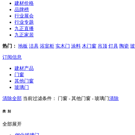
建材价格
品牌榜
行业展会
行业专题
九正直播
九正家居
热门：
地板
洁具
浴室柜
实木门
涂料
木门窗
吊顶
灯具
陶瓷
玻
订阅信息
建材产品
门窗
其他门窗
玻璃门
清除全部
当前过滤条件：
门窗 - 其他门窗 - 玻璃门
清除
类 别
全部展开