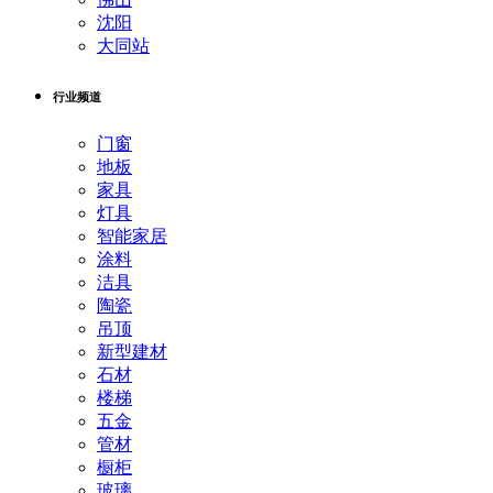
沈阳
大同站
行业频道
门窗
地板
家具
灯具
智能家居
涂料
洁具
陶瓷
吊顶
新型建材
石材
楼梯
五金
管材
橱柜
玻璃