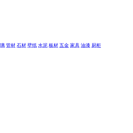
璃
管材
石材
壁纸
水泥
板材
五金
家具
油漆
厨柜