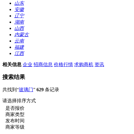
山东
安徽
辽宁
湖南
山西
内蒙古
云南
福建
江西
相关信息
企业
招商信息
价格行情
求购商机
资讯
搜索结果
共找到“
玻璃门
”
629
条记录
请选择排序方式
是否报价
商家类型
发布时间
商家等级