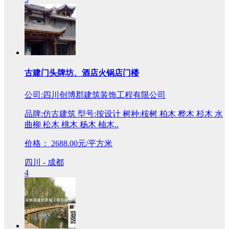
古建门头牌坊、酒店火锅店门楼
公司:四川创博郡建筑装饰工程有限公司
品牌:仿古建筑 型号:按设计 树种:桉树 柏木 桦木 杉木 水
曲柳 松木 桃木 杨木 柚木..
价格：
2688.00元/平方米
四川 - 成都
4