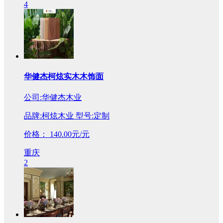
4
华健杰柯炫实木木饰面
公司:华健杰木业
品牌:柯炫木业 型号:定制
价格：
140.00元/元
重庆
2