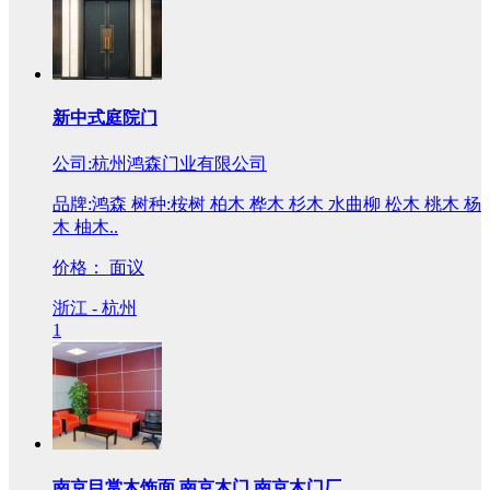
新中式庭院门
公司:杭州鸿森门业有限公司
品牌:鸿森 树种:桉树 柏木 桦木 杉木 水曲柳 松木 桃木 杨
木 柚木..
价格：
面议
浙江 - 杭州
1
南京目赏木饰面 南京木门 南京木门厂