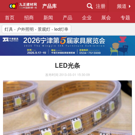
产品库
注册
频道
首页
招商
新闻
产品
企业
展会
专题
灯具 - 户外照明 - 景观灯 - led灯串
LED光条
发布时间
2013-03-01 15:30:09