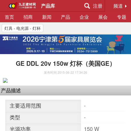
产品库
注册
频道
首页
招商
新闻
产品
企业
展会
专题
灯具 - 电光源 - 灯杯
GE DDL 20v 150w 灯杯（美国GE）
发布时间
2015-06-22 17:34:26
产品描述
主要适用范围
-
类型
-
光源功率
150 W