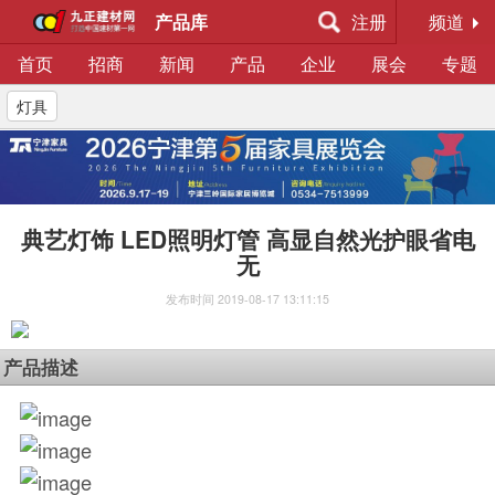
产品库
注册
频道
首页
招商
新闻
产品
企业
展会
专题
灯具
典艺灯饰 LED照明灯管 高显自然光护眼省电
无
发布时间
2019-08-17 13:11:15
产品描述