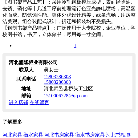
【图书架产品工艺】：采用冷轧钢板模压成型，表面经除油、
去锈、磷化等十几道工序前处理流行色亚光静电喷粉，高温塑
化而成。防锈蚀性能。架体外观设计精美，线条流畅，库房整
洁美观。组合装配式设计，拆迁和拆装均不受损失。
【钢制书架产品特点】：广泛使用于大专院校，企业单位，学
校图书馆，书店，立体储书，尽用每一寸空间。
1
河北盛隆柜业有限公司
联系人
吴女士
15803286308
联系电话
15803286308
地址
河北武邑县桥头工业区
邮箱
1510006728@qq.com
进入店铺
在线留言
了解更多
河北家具
衡水家具
河北书房家具
衡水书房家具
河北书柜
衡