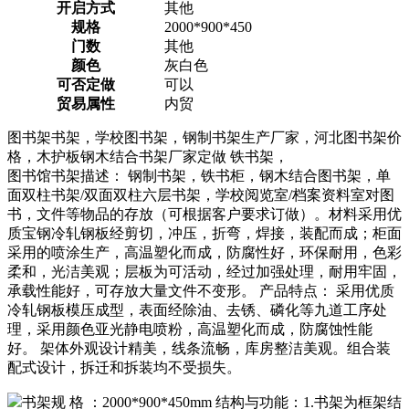
开启方式
其他
规格
2000*900*450
门数
其他
颜色
灰白色
可否定做
可以
贸易属性
内贸
图书架书架，学校图书架，钢制书架生产厂家，河北图书架价
格，木护板钢木结合书架厂家定做 铁书架，
图书馆书架描述： 钢制书架，铁书柜，钢木结合图书架，单
面双柱书架/双面双柱六层书架，学校阅览室/档案资料室对图
书，文件等物品的存放（可根据客户要求订做）。材料采用优
质宝钢冷轧钢板经剪切，冲压，折弯，焊接，装配而成；柜面
采用的喷涂生产，高温塑化而成，防腐性好，环保耐用，色彩
柔和，光洁美观；层板为可活动，经过加强处理，耐用牢固，
承载性能好，可存放大量文件不变形。 产品特点： 采用优质
冷轧钢板模压成型，表面经除油、去锈、磷化等九道工序处
理，采用颜色亚光静电喷粉，高温塑化而成，防腐蚀性能
好。 架体外观设计精美，线条流畅，库房整洁美观。组合装
配式设计，拆迁和拆装均不受损失。
书架规 格 ：2000*900*450mm 结构与功能：1.书架为框架结