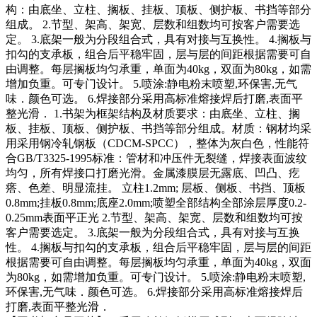
构：由底坐、立柱、搁板、挂板、顶板、侧护板、书挡等部分
组成。 2.节型、架高、架宽、层数和组数均可按客户需要选
定。 3.底架一般为分段组合式，具有对接与互换性。 4.搁板与
扣勾的支承板，组合后平稳牢固，层与层的间距根据需要可自
由调整。每层搁板均匀承重，单面为40kg，双面为80kg，如需
增加负重。可专门设计。 5.喷涂:静电粉末喷塑,环保害,无气
味．颜色可选。 6.焊接部分采用高标准熔接焊后打磨,表面平
整光滑． 1.书架为框架结构及材质要求：由底坐、立柱、搁
板、挂板、顶板、侧护板、书挡等部分组成。材质：钢材均采
用采用钢冷轧钢板（CDCM-SPCC），整体为灰白色，性能符
合GB/T3325-1995标准：管材和冲压件无裂缝，焊接表面波纹
均匀，所有焊接口打磨光滑。金属漆膜层无露底、凹凸、疙
瘩、色差、明显流挂。 立柱1.2mm; 层板、侧板、书挡、顶板
0.8mm;挂板0.8mm;底座2.0mm;喷塑全部结构全部涂层厚度0.2-
0.25mm表面平正光 2.节型、架高、架宽、层数和组数均可按
客户需要选定。 3.底架一般为分段组合式，具有对接与互换
性。 4.搁板与扣勾的支承板，组合后平稳牢固，层与层的间距
根据需要可自由调整。每层搁板均匀承重，单面为40kg，双面
为80kg，如需增加负重。可专门设计。 5.喷涂:静电粉末喷塑,
环保害,无气味．颜色可选。 6.焊接部分采用高标准熔接焊后
打磨,表面平整光滑．