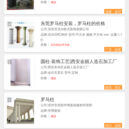
价格：
面议
福建 - 泉州
东莞罗马柱安装，罗马柱的价格
4
公司:东莞市洪兴欧式装饰有限公司
品牌:洪兴GRC构件 型号:平方米 规格:平方米 mm 比重:1.1
g..
价格：
210.00元/平方米
广东 - 东莞
圆柱-装饰工艺|西安金丽人造石加工厂
1
公司:西安未央区金丽人造石加工厂
品牌:金石石英石 型号:定制
价格：
面议
陕西 - 西安
罗马柱
1
公司:崇州市崇阳华博嘉裕建材经营部
品牌:华博嘉裕
价格：
面议
四川 - 成都