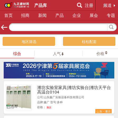
产品库
注册
频道
首页
招商
新闻
产品
企业
展会
专题
地区筛选
柱柱配套
综合
人气
价格
潍坊实验室家具|潍坊实验台|潍坊天平台
1
高温台0104
公司:山东鑫广实验设备科技有限公司
品牌:鑫广 型号:多种
价格：
面议
山东 - 潍坊