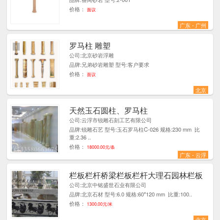
价格：
面议
广东 - 广州
罗马柱 雕塑
1
公司:北京砂岩浮雕
品牌:兄弟砂岩雕塑 型号:客户要求
价格：
面议
北京
天然玉石圆柱、罗马柱
3
公司:云浮市锐雕石刻工艺有限公司
品牌:锐雕石艺 型号:玉石罗马柱C-026 规格:230 mm 比
重:2.36 ..
价格：
18000.00元/条
广东 - 云浮
栏板栏杆桥梁栏板栏杆大理石园林栏板
4
公司:北京中铭盛世石业有限公司
品牌:北京石材 型号:6.0 规格:60*120 mm 比重:100..
价格：
1300.00元/米
北京