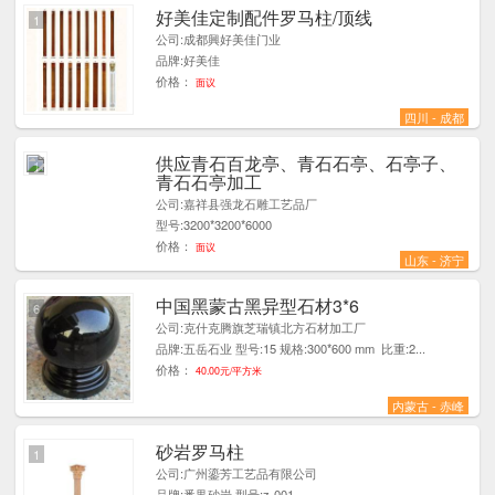
好美佳定制配件罗马柱/顶线
1
公司:成都興好美佳门业
品牌:好美佳
价格：
面议
四川 - 成都
供应青石百龙亭、青石石亭、石亭子、
1
青石石亭加工
公司:嘉祥县强龙石雕工艺品厂
型号:3200*3200*6000
价格：
面议
山东 - 济宁
中国黑蒙古黑异型石材3*6
6
公司:克什克腾旗芝瑞镇北方石材加工厂
品牌:五岳石业 型号:15 规格:300*600 mm 比重:2...
价格：
40.00元/平方米
内蒙古 - 赤峰
砂岩罗马柱
1
公司:广州鎏芳工艺品有限公司
品牌:番禺砂岩 型号:z-001