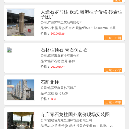
人造石罗马柱 欧式 雕塑柱子价格 砂岩柱
4
子图片
公司:广州艺宇工艺品有限公司
品牌:艺宇 型号:按图生产 规格:W500*H2000 mm 比重..
价格：
500.00元/套
广东 - 广州
石材柱顶石 青石仿古石
1
公司:嘉祥海鑫石业有限公司
品牌:嘉祥石材 型号:各种
价格：
260.00元/个
山东 - 济宁
石雕龙柱
1
公司:嘉祥亚鑫园林石雕厂
品牌:龙柱 型号:LZ8
价格：
面议
山东 - 济宁
寺庙青石龙柱国外案例现场安装图
5
公司:福建省九龙星园林古建有限公司
品牌:九龙星 型号:jlx 规格:按客户要求 mm 比重:1 g..