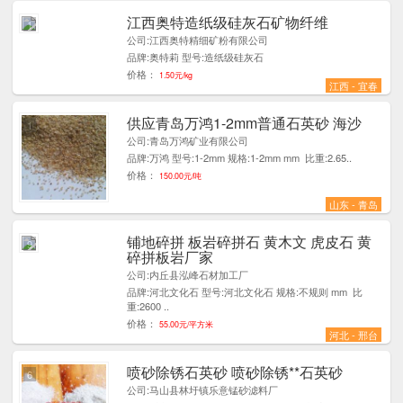
江西奥特造纸级硅灰石矿物纤维
1
公司:江西奥特精细矿粉有限公司
品牌:奥特莉 型号:造纸级硅灰石
价格：
1.50元/kg
江西 - 宜春
供应青岛万鸿1-2mm普通石英砂 海沙
1
公司:青岛万鸿矿业有限公司
品牌:万鸿 型号:1-2mm 规格:1-2mm mm 比重:2.65..
价格：
150.00元/吨
山东 - 青岛
铺地碎拼 板岩碎拼石 黄木文 虎皮石 黄
9
碎拼板岩厂家
公司:内丘县泓峰石材加工厂
品牌:河北文化石 型号:河北文化石 规格:不规则 mm 比
重:2600 ..
价格：
55.00元/平方米
河北 - 邢台
喷砂除锈石英砂 喷砂除锈**石英砂
6
公司:马山县林圩镇乐意锰砂滤料厂