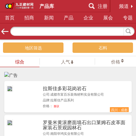
产品库
注册
频道
首页
招商
新闻
产品
企业
展会
专题
地区筛选
石料
综合
人气
价格
拉斯佳多彩花岗岩石
1
公司:成都市富百乐装饰材料实业有限公司
品牌:拉斯佳产品系列
价格：
面议
四川 - 成都
罗曼米黄滚磨面墙石出口莱姆石皮革面
7
家装石景观园林石
公司:南阳华鸿实业有限公司