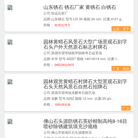
山东锈石 锈石厂家 黄锈石 白锈石
4
公司:恒远石材厂
品牌:山东锈石 型号:LH-30 规格:24 mm 比重:4121 g..
价格：
30.00元/平方
山东 - 济宁
园林黄蜡石风景石大型广场景观石刻字
9
石头户外天然原石标志村牌石
公司:英德市望埠镇能华园林奇石盆景场
品牌:丰华 型号:45257 规格:14014014 mm 比重:1..
价格：
2452.00元/2472
广东 - 清远
园林观赏黄蜡石村牌石大型景观石刻字
9
石头天然风景石自然石招牌石
公司:英德市望埠镇龙麒奇石园艺场
品牌:龙麒 型号:5252 规格:12 mm 比重:20 g/c..
价格：
1000.00元/块
广东
佛山石头源防锈石英砂精制高纯8-16目
2
喷砂除锈建筑填充沙规格
公司:佛山市南海区石头源建材店