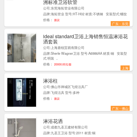
洲标准卫浴软管
公司:东莞海拓管业有限公司
品牌:海拓管业 型号:HT-H02 材质:不锈钢 安装型式:螺纹
价格：
面议
广东 - 东莞
ideal standard卫浴上海销售恒温淋浴花
5
洒套装
公司:上海盾锐贸易有限公司
品牌:Sherle Wagner卫浴 型号:A6986AA 材质:铜 安装型
式:明装 ..
价格：
20000.00元/套
上海
淋浴柱
1
公司:佛山市禅城区飞煌洁具厂
品牌:飞煌洁具 型号:多种
价格：
面议
广东 - 佛山
淋浴花洒
2
公司:成都九圣王建材有限公司
品牌:九圣王卫浴 型号:2011 材质:铜