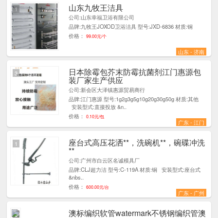
山东九牧王洁具
1
公司:山东幸福卫浴有限公司
品牌:九牧王JOXOD卫浴洁具 型号:JXD-6836 材质:铜
价格：
99.00元/个
山东 - 济南
日本除霉包芥末防霉抗菌剂江门惠源包
3
装厂家生产供应
公司:新会区大泽镇惠源贸易商行
品牌:江门惠源 型号:1g2g3g5g10g20g30g50g 材质:其他
安装型式:直接投放 &n..
价格：
0.10元/包
广东 - 江门
座台式高压花洒**，洗碗机**，碗碟冲洗
1
**
公司:广州市白云区名诚模具厂
品牌:CLJ超力洁 型号:C-119A 材质:铜 安装型式:座台式
&nbs..
价格：
600.00元/台
广东 - 广州
澳标编织软管watermark不锈钢编织管澳
2