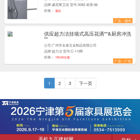
品牌:威尼斯卫浴 型号:3082 材质:铜
价格：
面议
广东 - 潮州
供应超力洁挂墙式高压花洒**&厨房冲洗
1
**
公司:广州市名泰五金制品有限公司
品牌:超力洁 型号:C-119B
价格：
740.00元/套
广东 - 广州
1
2
3
下一页
手机九正建材网