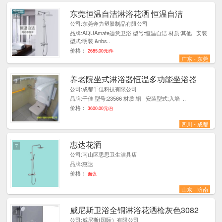
东莞恒温自洁淋浴花洒 恒温自洁
5
公司:东莞奔力塑胶制品有限公司
品牌:AQUAmate适意卫浴 型号:恒温自洁 材质:其他 安装
型式:明装 &nbs..
价格：
2685.00元/件
广东 - 东莞
养老院坐式淋浴器恒温多功能坐浴器
1
公司:成都千佳科技有限公司
品牌:千佳 型号:23566 材质:铜 安装型式:入墙 ..
价格：
3600.00元/台
四川 - 成都
惠达花洒
7
公司:南山区思思卫生洁具店
品牌:惠达
价格：
面议
山东 - 济南
威尼斯卫浴全铜淋浴花洒枪灰色3082
1
公司:威尼斯(国际）有限公司