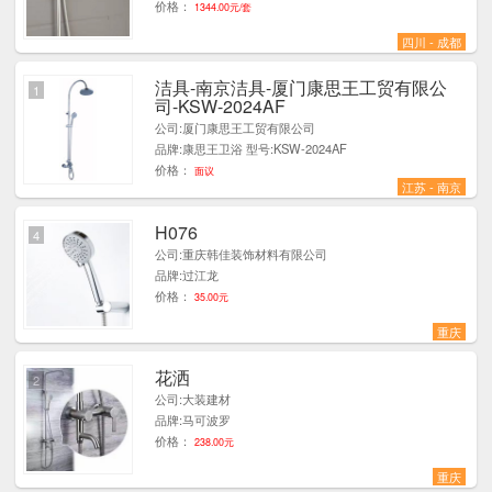
价格：
1344.00元/套
四川 - 成都
洁具-南京洁具-厦门康思王工贸有限公
1
司-KSW-2024AF
公司:厦门康思王工贸有限公司
品牌:康思王卫浴 型号:KSW-2024AF
价格：
面议
江苏 - 南京
H076
4
公司:重庆韩佳装饰材料有限公司
品牌:过江龙
价格：
35.00元
重庆
花洒
2
公司:大装建材
品牌:马可波罗
价格：
238.00元
重庆