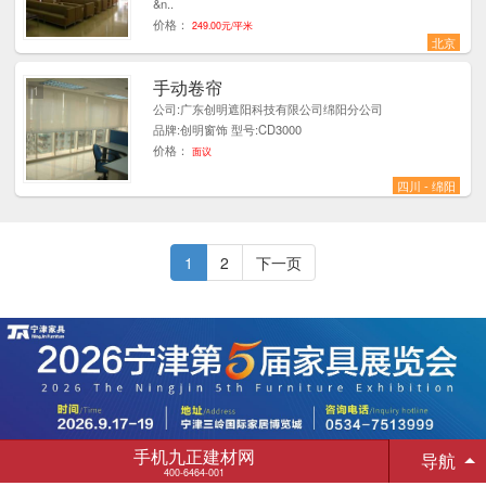
&n..
价格：
249.00元/平米
北京
手动卷帘
1
公司:广东创明遮阳科技有限公司绵阳分公司
品牌:创明窗饰 型号:CD3000
价格：
面议
四川 - 绵阳
1
2
下一页
手机九正建材网
导航
400-6464-001