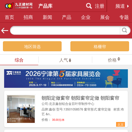
产品库
注册
频道
首页
招商
新闻
产品
企业
展会
专题
地区筛选
格栅帘
综合
人气
价格
朝阳定做窗帘 朝阳窗帘定做 朝阳窗帘
5
公司:北京鑫创铝合金百叶帘制作中心
品牌:鑫创 型号:13501058576 窗帘形式:窗帘定做 材质:布
艺 &n..
价格：
35.00元/米
北京