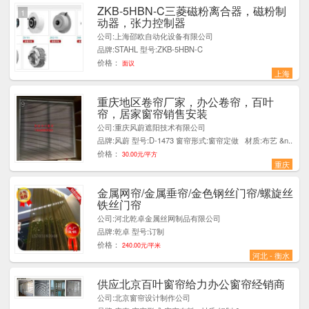
ZKB-5HBN-C三菱磁粉离合器，磁粉制
1
动器，张力控制器
公司:上海邵欧自动化设备有限公司
品牌:STAHL 型号:ZKB-5HBN-C
价格：
面议
上海
重庆地区卷帘厂家，办公卷帘，百叶
9
帘，居家窗帘销售安装
公司:重庆风蔚遮阳技术有限公司
品牌:风蔚 型号:D-1473 窗帘形式:窗帘定做 材质:布艺 &n..
价格：
30.00元/平方
重庆
金属网帘/金属垂帘/金色钢丝门帘/螺旋丝
1
铁丝门帘
公司:河北乾卓金属丝网制品有限公司
品牌:乾卓 型号:订制
价格：
240.00元/平米
河北 - 衡水
供应北京百叶窗帘给力办公窗帘经销商
1
公司:北京窗帘设计制作公司