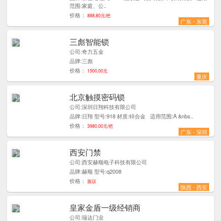
范围:家庭、公..
价格：
888.80元/把
广东 - 东莞
三彪智能锁
5
公司:奇力五金
品牌:三彪
价格：
1500.00元
重庆
北京触摸密码锁
1
公司:深圳日翔科技有限公司
品牌:日翔 型号:918 材质:锌合金 适用范围:A &nbs..
价格：
3980.00元/把
广东 - 深圳
西安门禁
1
公司:西安赫顺电子科技有限公司
品牌:赫顺 型号:q2008
价格：
面议
陕西 - 西安
皇家金盾一级经销商
3
公司:瑞达门业