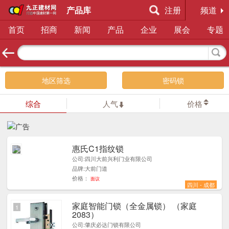
产品库
注册
频道
首页
招商
新闻
产品
企业
展会
专题
地区筛选
密码锁
综合
人气
价格
惠氏C1指纹锁
1
公司:四川大前兴利门业有限公司
品牌:大前门道
价格：
面议
四川 - 成都
家庭智能门锁（全金属锁） （家庭
1
2083）
公司:肇庆必达门锁有限公司