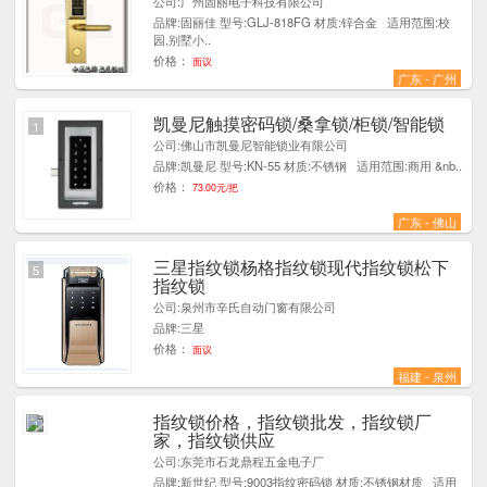
公司:广州固丽电子科技有限公司
品牌:固丽佳 型号:GLJ-818FG 材质:锌合金 适用范围:校
园,别墅小..
价格：
面议
广东 - 广州
凯曼尼触摸密码锁/桑拿锁/柜锁/智能锁
1
公司:佛山市凯曼尼智能锁业有限公司
品牌:凯曼尼 型号:KN-55 材质:不锈钢 适用范围:商用 &nb..
价格：
73.00元/把
广东 - 佛山
三星指纹锁杨格指纹锁现代指纹锁松下
5
指纹锁
公司:泉州市辛氏自动门窗有限公司
品牌:三星
价格：
面议
福建 - 泉州
指纹锁价格，指纹锁批发，指纹锁厂
1
家，指纹锁供应
公司:东莞市石龙鼎程五金电子厂
品牌:新世纪 型号:9003指纹密码锁 材质:不锈钢材质 适用