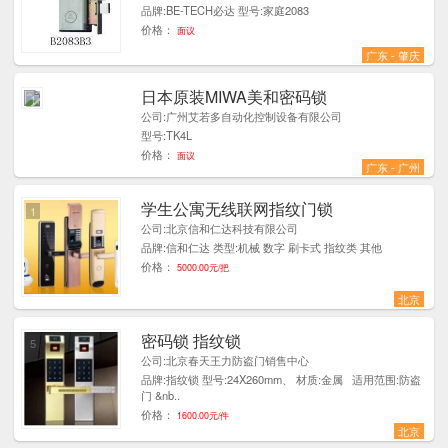
品牌:BE-TECH必达 型号:家庭2083
价格：
面议
广东 - 肇庆
日本原装MIWA美和密码锁
1
公司:广州艾若多自动化控制设备有限公司
型号:TK4L
价格：
面议
广东 - 广州
学生公寓无线联网指纹门锁
1
公司:北京信和仁达科技有限公司
品牌:信和仁达 类型:机械 数字 刷卡式 指纹类 其他
价格：
5000.00元/把
北京
密码锁 指纹锁
5
公司:北京春天王力防盗门销售中心
品牌:指纹锁 型号:24X260mm、 材质:金属 适用范围:防盗
门 &nb..
价格：
1600.00元/件
北京