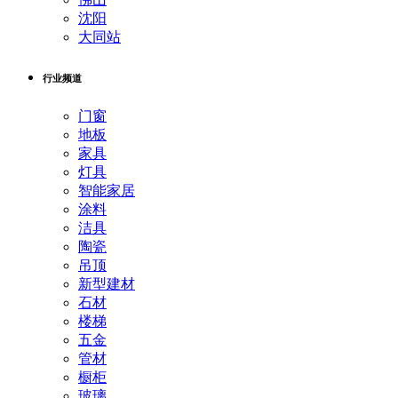
沈阳
大同站
行业频道
门窗
地板
家具
灯具
智能家居
涂料
洁具
陶瓷
吊顶
新型建材
石材
楼梯
五金
管材
橱柜
玻璃