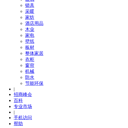
锁具
采暖
家纺
酒店用品
木业
家电
壁纸
板材
整体家居
衣柜
窗帘
机械
防水
节能环保
|
招商峰会
百科
专业市场
|
手机访问
帮助