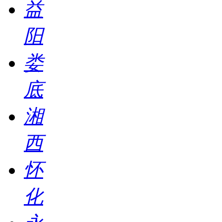
益
阳
娄
底
湘
西
怀
化