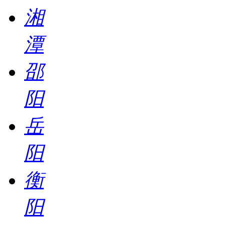
湘
潭
邵
阳
岳
阳
衡
阳