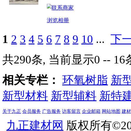
浏览相册
1
2
3
4
5
6
7
8
9
10
...
下
共290条, 当前显示0 -- 16
相关专栏：
环氧树脂
新
新型材料
新型辅料
新特
关于九正
会员服务
广告服务
访客留言
企业邮箱
网站地图
建材
九正建材网
版权所有©20