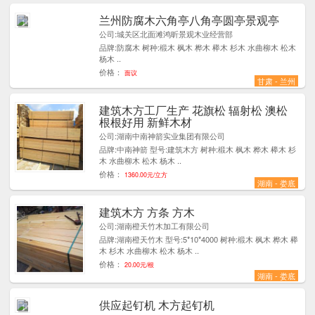
兰州防腐木六角亭八角亭圆亭景观亭
1
公司:城关区北面滩鸿昕景观木业经营部
品牌:防腐木 树种:椴木 枫木 桦木 榉木 杉木 水曲柳木 松木
杨木 ..
价格：
面议
甘肃 - 兰州
建筑木方工厂生产 花旗松 辐射松 澳松
6
根根好用 新鲜木材
公司:湖南中南神箭实业集团有限公司
品牌:中南神箭 型号:建筑木方 树种:椴木 枫木 桦木 榉木 杉
木 水曲柳木 松木 杨木 ..
价格：
1360.00元/立方
湖南 - 娄底
建筑木方 方条 方木
3
公司:湖南橙天竹木加工有限公司
品牌:湖南橙天竹木 型号:5*10*4000 树种:椴木 枫木 桦木 榉
木 杉木 水曲柳木 松木 杨木 ..
价格：
20.00元/根
湖南 - 娄底
供应起钉机 木方起钉机
1