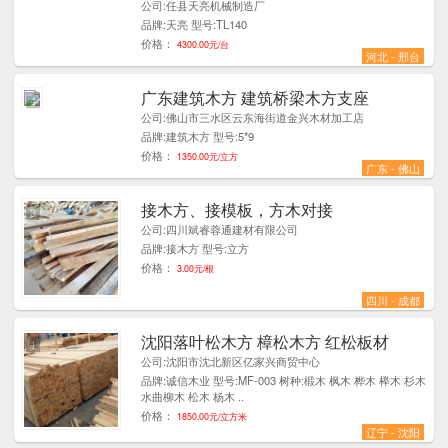
公司:任县天亮机械制造厂
品牌:天亮 型号:TL140
价格：
4300.00元/台
河北 - 邢台
广东建筑木方 建筑桥梁木方支座
4
公司:佛山市三水区云东海街道金兴木材加工店
品牌:建筑木方 型号:5*9
价格：
1350.00元/立方
广东 - 佛山
接木方、接模板，方木对接
3
公司:四川斌睿蓉通建材有限公司
品牌:接木方 型号:立方
价格：
3.00元/根
四川 - 成都
沈阳落叶松木方 樟松木方 红松板材
1
公司:沈阳市沈北新区亿家兴商贸中心
品牌:诚信木业 型号:MF-003 树种:椴木 枫木 桦木 榉木 杉木
水曲柳木 松木 杨木 ..
价格：
1850.00元/立方米
辽宁 - 沈阳