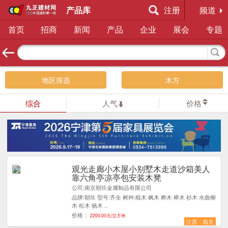
产品库
注册
频道
首页
招商
新闻
产品
企业
展会
专题
地区筛选
木方
综合
人气
价格
观光走廊小木屋小别墅木走道沙箱美人
1
靠六角亭凉亭包安装木凳
公司:南京朝玖金属制品有限公司
品牌:朝玖 型号:齐全 树种:椴木 枫木 桦木 榉木 杉木 水曲柳
木 松木 杨木 ..
价格：
2200.00元/立方米
江苏 - 南京