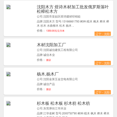
沈阳木方 煜诗木材加工批发俄罗斯落叶
5
松樟松木方
公司:沈阳市皇姑区煜诗建材经销处
品牌:沈阳木方 型号:13166661793 树种:椴木 枫木 桦木 榉
木 杉木 水曲柳木 松木 杨木 ..
价格：
1350.00元/立方米
辽宁 - 沈阳
木材沈阳加工厂
1
公司:沈阳诚信建筑工程有限公司
品牌:诚信木业
价格：
面议
辽宁 - 沈阳
杨木,杨木厂
1
公司:沈阳金算五金交电有限公司
品牌:诚信产品
价格：
面议
辽宁 - 沈阳
杉木板 松木板 杉木枋 松木枋
1
公司:东莞厚街江华木业
品牌:江华老树 型号:2000*50*90 树种:椴木 枫木 桦木 榉木