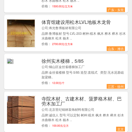
杉木 水曲柳木 松木 杨木 ..
价格：
1500.00元/立方米
广东 - 东莞
体育馆建设用松木LVL地板木龙骨
4
公司:寿光鲁博板材有限公司
品牌:鲁博板材 型号:LVL-203 树种:椴木 枫木 桦木 榉木 杉木
水曲柳木 松木 杨木 ..
价格：
2700.00元/立方米
山东 - 潍坊
徐州实木楼梯，5/85
11
公司:铜山区金丝雀楼梯加工厂
品牌:金丝雀楼梯 型号:5/85 造型:直线式 类型:无水泥基础
架梁梯..
价格：
12.00元/个
江苏 - 徐州
寺院木材、古建木材、菠萝格木材、巴
1
劳木加工厂
公司:北京世纪锦林装饰材料有限公司
品牌:诚信人 型号:可以定制 树种:椴木 枫木 桦木 榉木 杉木
水曲柳木 松木 杨木 ..
价格：
100.00元/立方
北京