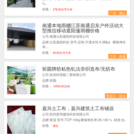
%..
价格：
278.00元/平方米
广东 - 佛山
南通本地雨棚江苏南通启东户外活动大
9
型推拉移动遮阳篷雨棚价格
公司:南通云彩遮阳科技有限公司
品牌:云彩遮阳科技 型号:定制 不透水性:0.3Mpa 断裂伸长
率:..
价格：
80.00元/平方米
江苏 - 南通
矩圆牌纺粘热轧法非织造布/无纺布
2
公司:哈高科绥棱二塑有限公司
品牌:矩圆
价格：
12500.00元/吨
黑龙江 - 绥化
嘉兴土工布，嘉兴建筑土工布铺设
1
公司:杭州星萃建筑科技有限公司
品牌:置顶 型号:TOP-100g 断裂伸长率:25-100 % 材质:合..
价格：
面议