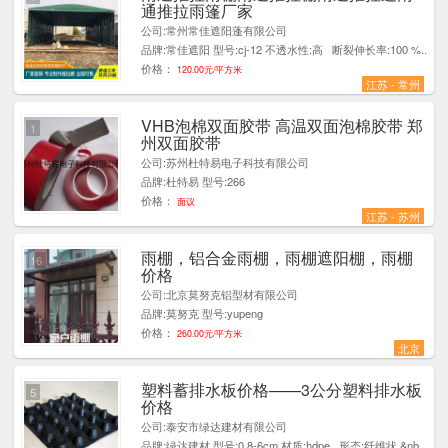
通推拉雨篷厂家
公司:常州常佳遮阳蓬有限公司
品牌:常佳遮阳 型号:cj-12 不透水性:高 断裂伸长率:100 %..
价格：
120.00元/平方米
江苏 - 常州
VHB泡棉双面胶带 高温双面泡棉胶带 郑
1
州双面胶带
公司:苏州杜特易电子科技有限公司
品牌:杜特易 型号:266
价格：
面议
江苏 - 苏州
雨棚，铝合金雨棚，雨棚遮阳棚，雨棚
16
价格
公司:北京莫努克铝型材有限公司
品牌:莫努克 型号:yupeng
价格：
260.00元/平方米
北京
塑料蓄排水板价格——3公分塑料排水板
5
价格
公司:泰安市绿达建材有限公司
品牌:绿达建材 型号:0.8-6cm 材质:hdpe 形态:纤维状 &nb..