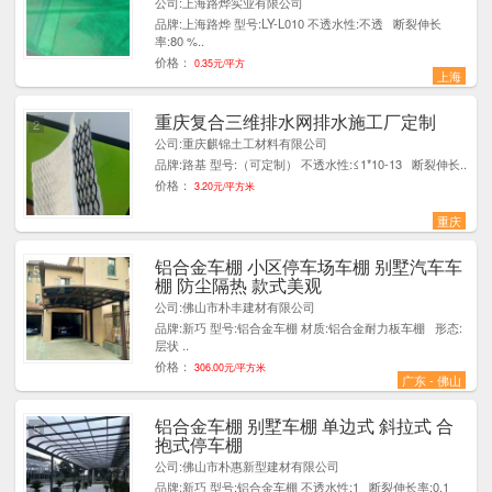
公司:上海路烨实业有限公司
品牌:上海路烨 型号:LY-L010 不透水性:不透 断裂伸长
率:80 %..
价格：
0.35元/平方
上海
重庆复合三维排水网排水施工厂定制
2
公司:重庆麒锦土工材料有限公司
品牌:路基 型号:（可定制） 不透水性:≤1*10-13 断裂伸长..
价格：
3.20元/平方米
重庆
铝合金车棚 小区停车场车棚 别墅汽车车
5
棚 防尘隔热 款式美观
公司:佛山市朴丰建材有限公司
品牌:新巧 型号:铝合金车棚 材质:铝合金耐力板车棚 形态:
层状 ..
价格：
306.00元/平方米
广东 - 佛山
铝合金车棚 别墅车棚 单边式 斜拉式 合
5
抱式停车棚
公司:佛山市朴惠新型建材有限公司
品牌:新巧 型号:铝合金车棚 不透水性:1 断裂伸长率:0.1