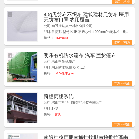
浙江 - 杭州
40g无纺布不织布 建筑建材无纺布 医用
5
无纺布口罩 农用覆盖
公司:南通康达复合材料有限公司
品牌:科德邦 型号:KDB 不透水性:1000mm2h无水柱 断..
价格：
13.50元/kg
江苏 - 南通
明乐有机防水篷布-汽车 盖货篷布
1
公司:佛山明乐帆篷厂
品牌:明乐防水帆布 型号:LG
价格：
10.00元/平方米
广东 - 佛山
窗棚雨棚系统
1
公司:佛山市朴华门窗智能科技有限公司
品牌:朴华
价格：
面议
广东 - 佛山
南通推拉雨棚南通推拉棚南通推拉蓬南
1