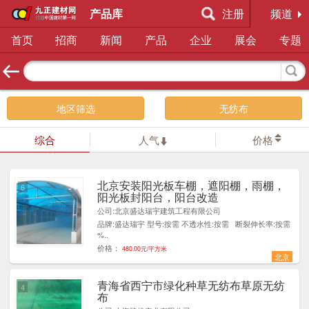
产品库
注册
频道
首页
招商
新闻
产品
企业
展会
专题
地区筛选
无纺布
综合
人气
价格
北京安装阳光板车棚，遮阳棚，雨棚，
6
阳光板封阳台，阳台改造
公司:北京盛达瑞宇建筑工程有限公司
品牌:盛达瑞宇 型号:按需 不透水性:按需 断裂伸长率:按需
%..
价格：
480.00元/平方米
北京
青海省西宁市绿化种草无纺布草原无纺
4
布