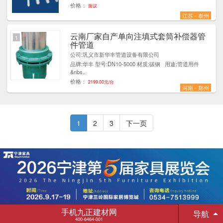
价格：
面议
江苏 - 泰州
云南厂家自产单向注填式套筒补偿器管
1
件管道
公司:巩义市新华丰管道设备有限公司
品牌:华丰 型号:DN10-5000 材质:碳钢 用途:管道用件
&nbs..
价格：
2199.00元/台
河南 - 郑州
1
2
3
下一页
手机九正建材网
导航
400-6464-001