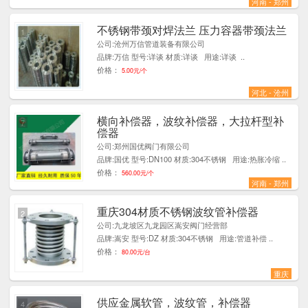
河南 - 郑州
不锈钢带颈对焊法兰 压力容器带颈法兰
1
公司:沧州万信管道装备有限公司
品牌:万信 型号:详谈 材质:详谈 用途:详谈 ..
价格：
5.00元/个
河北 - 沧州
横向补偿器，波纹补偿器，大拉杆型补
7
偿器
公司:郑州国优阀门有限公司
品牌:国优 型号:DN100 材质:304不锈钢 用途:热胀冷缩 ..
价格：
560.00元/个
河南 - 郑州
重庆304材质不锈钢波纹管补偿器
2
公司:九龙坡区九龙园区嵩安阀门经营部
品牌:嵩安 型号:DZ 材质:304不锈钢 用途:管道补偿 ..
价格：
80.00元/台
重庆
供应金属软管，波纹管，补偿器
4