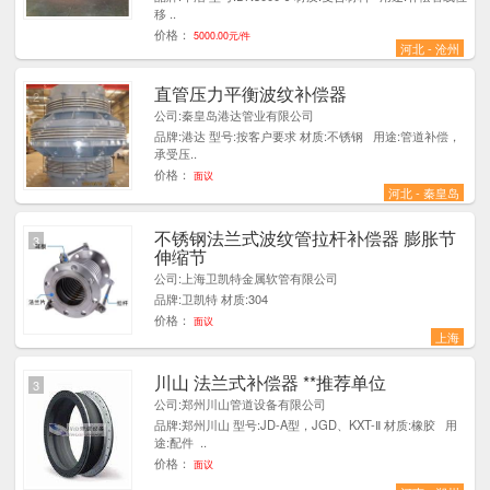
移 ..
价格：
5000.00元/件
河北 - 沧州
直管压力平衡波纹补偿器
2
公司:秦皇岛港达管业有限公司
品牌:港达 型号:按客户要求 材质:不锈钢 用途:管道补偿，
承受压..
价格：
面议
河北 - 秦皇岛
不锈钢法兰式波纹管拉杆补偿器 膨胀节
3
伸缩节
公司:上海卫凯特金属软管有限公司
品牌:卫凯特 材质:304
价格：
面议
上海
川山 法兰式补偿器 **推荐单位
3
公司:郑州川山管道设备有限公司
品牌:郑州川山 型号:JD-A型，JGD、KXT-Ⅱ 材质:橡胶 用
途:配件 ..
价格：
面议