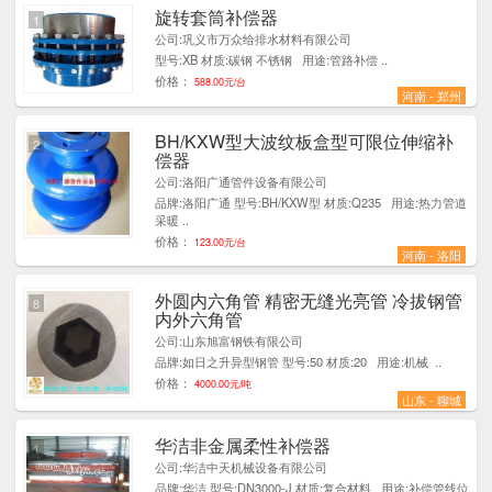
旋转套筒补偿器
1
公司:巩义市万众给排水材料有限公司
型号:XB 材质:碳钢 不锈钢 用途:管路补偿 ..
价格：
588.00元/台
河南 - 郑州
BH/KXW型大波纹板盒型可限位伸缩补
2
偿器
公司:洛阳广通管件设备有限公司
品牌:洛阳广通 型号:BH/KXW型 材质:Q235 用途:热力管道
采暖 ..
价格：
123.00元/台
河南 - 洛阳
外圆内六角管 精密无缝光亮管 冷拔钢管
8
内外六角管
公司:山东旭富钢铁有限公司
品牌:如日之升异型钢管 型号:50 材质:20 用途:机械 ..
价格：
4000.00元/吨
山东 - 聊城
华洁非金属柔性补偿器
1
公司:华洁中天机械设备有限公司
品牌:华洁 型号:DN3000-J 材质:复合材料 用途:补偿管线位