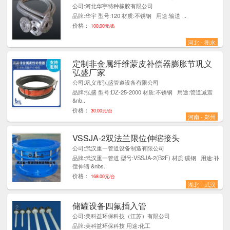
公司:河北华宇特种橡胶有限公司
品牌:华宇 型号:120 材质:不锈钢 用途:输送 ..
价格：
100.00元/条
河北 - 衡水
定制非金属纤维蒙皮补偿器膨胀节巩义
5
弘盛厂家
公司:巩义市弘盛管道设备有限公司
品牌:弘盛 型号:DZ-25-2000 材质:不锈钢 用途:管道减震
&nb..
价格：
30.00元/台
河南 - 郑州
VSSJA-2双法兰限位伸缩接头
1
公司:武汉重一管道设备制造有限公司
品牌:武汉重一管道 型号:VSSJA-2(B2F) 材质:碳钢 用途:补
偿伸缩 &nbs..
价格：
168.00元/台
湖北 - 武汉
储罐设备四氟插入管
2
公司:美科益环保科技（江苏）有限公司
品牌:美科益环保科技 用途:化工