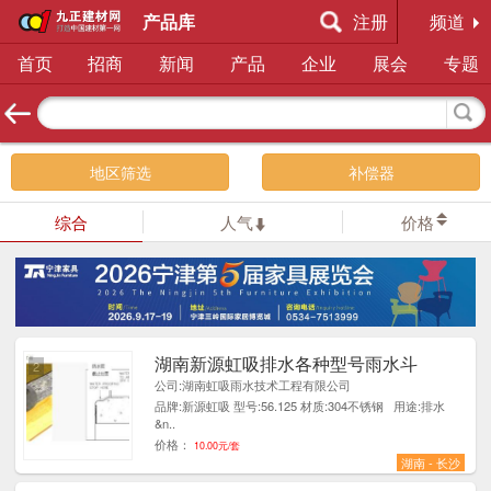
产品库
注册
频道
首页
招商
新闻
产品
企业
展会
专题
地区筛选
补偿器
综合
人气
价格
湖南新源虹吸排水各种型号雨水斗
2
公司:湖南虹吸雨水技术工程有限公司
品牌:新源虹吸 型号:56.125 材质:304不锈钢 用途:排水
&n..
价格：
10.00元/套
湖南 - 长沙