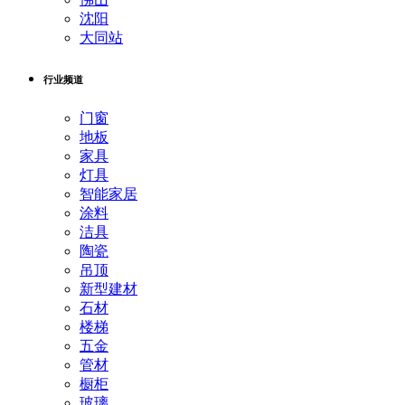
沈阳
大同站
行业频道
门窗
地板
家具
灯具
智能家居
涂料
洁具
陶瓷
吊顶
新型建材
石材
楼梯
五金
管材
橱柜
玻璃