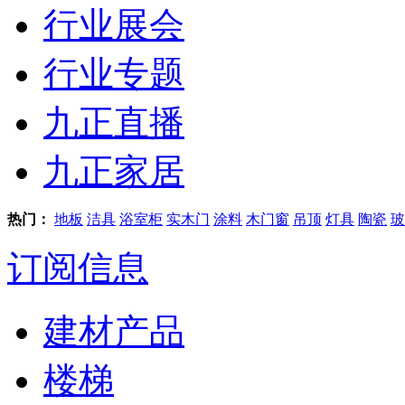
行业展会
行业专题
九正直播
九正家居
热门：
地板
洁具
浴室柜
实木门
涂料
木门窗
吊顶
灯具
陶瓷
玻
订阅信息
建材产品
楼梯