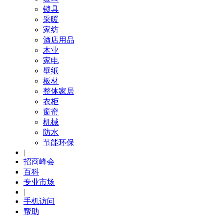
锁具
采暖
家纺
酒店用品
木业
家电
壁纸
板材
整体家居
衣柜
窗帘
机械
防水
节能环保
|
招商峰会
百科
专业市场
|
手机访问
帮助