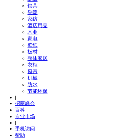
锁具
采暖
家纺
酒店用品
木业
家电
壁纸
板材
整体家居
衣柜
窗帘
机械
防水
节能环保
|
招商峰会
百科
专业市场
|
手机访问
帮助