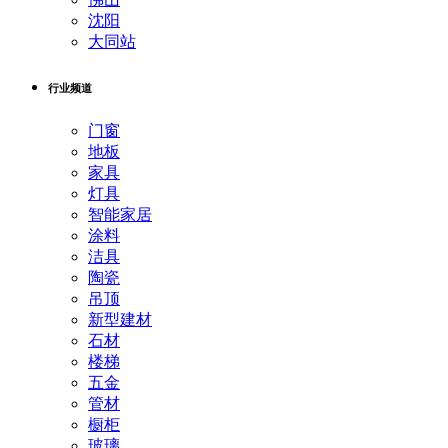
沈阳
大同站
行业频道
门窗
地板
家具
灯具
智能家居
涂料
洁具
陶瓷
吊顶
新型建材
石材
楼梯
五金
管材
橱柜
玻璃