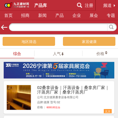
产品库
注册
频道
首页
招商
新闻
产品
企业
展会
专题
地区筛选
家居健康
综合
人气
价格
02桑拿设备｜汗蒸设备｜桑拿房厂家｜
4
汗蒸房厂家｜桑拿汗蒸房厂
公司:北京德莱桑拿设备有限公司
品牌:德莱 型号:02
价格：
6000.00元/台
北京