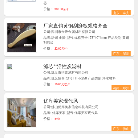
器
价格：
300.00元/个
山东 - 泰安
厂家直销黄铜刮痧板规格齐全
1
公司:深圳市金隆金属材料有限公司
品牌:洛铜 金隆 型号:规格齐全178*40*4mm 产品类别:黄铜
刮痧板
价格：
22.00元/个
广东 - 深圳
滤芯**活性炭滤材
3
公司:巩义市恒泰滤材有限公司
品牌:巩义恒泰 型号:HT-lx258 产品类别:净水材料
价格：
10.00元/公斤
河南 - 郑州
优库美家现代风
1
公司:佛山优库美家信息科技有限公司
品牌: 优库美家 型号:优库美家现代风
价格：
面议
广东 - 佛山