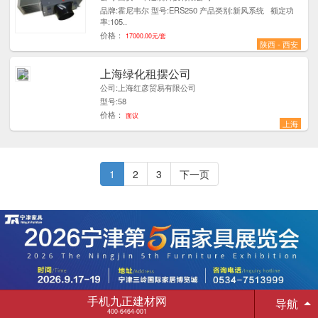
品牌:霍尼韦尔 型号:ERS250 产品类别:新风系统 额定功
率:105..
价格：
17000.00元/套
陕西 - 西安
上海绿化租摆公司
1
公司:上海红彦贸易有限公司
型号:58
价格：
面议
上海
1
2
3
下一页
手机九正建材网
导航
400-6464-001