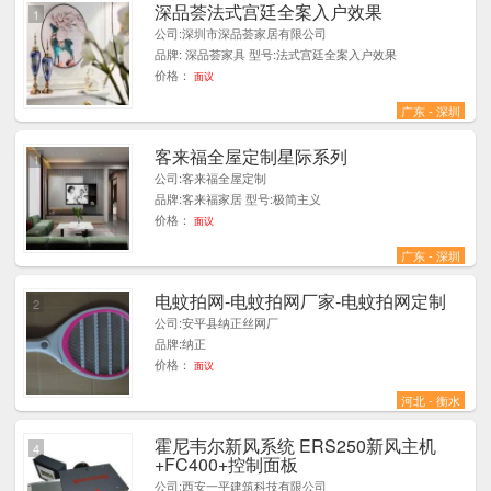
深品荟法式宫廷全案入户效果
1
公司:深圳市深品荟家居有限公司
品牌: 深品荟家具 型号:法式宫廷全案入户效果
价格：
面议
广东 - 深圳
客来福全屋定制星际系列
1
公司:客来福全屋定制
品牌:客来福家居 型号:极简主义
价格：
面议
广东 - 深圳
电蚊拍网-电蚊拍网厂家-电蚊拍网定制
2
公司:安平县纳正丝网厂
品牌:纳正
价格：
面议
河北 - 衡水
霍尼韦尔新风系统 ERS250新风主机
4
+FC400+控制面板
公司:西安一平建筑科技有限公司