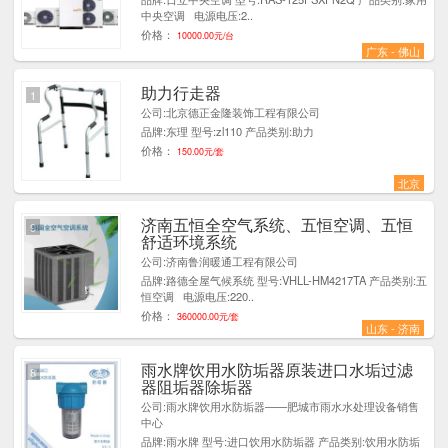
中央空调 电源电压:2..
价格：
10000.00元/台
广东 - 佛山
助力行走器
1
公司:北京德正金隆装饰工程有限公司
品牌:东理 型号:zl110 产品类别:助力
价格：
150.00元/套
北京
济南五恒全空气系统、五恒空调、五恒
9
舒适环境系统
公司:济南鲁润暖通工程有限公司
品牌:路德全屋气候系统 型号:VHLL-HM4217TA 产品类别:五
恒空调 电源电压:220..
价格：
360000.00元/套
山东 - 济南
雨水牌饮用水防垢器原装进口水垢过滤
8
器阻垢器除垢器
公司:雨水牌饮用水防垢器——肥城市雨水水处理设备销售
中心
品牌:雨水牌 型号:进口饮用水防垢器 产品类别:饮用水防垢