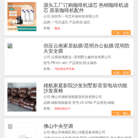
源头工厂订购咖啡机滤芯 热销咖啡机滤
3
芯 原装咖啡机配件
公司:深圳市一号芯环保科技有限公司
品牌:一号芯滤芯 产品类别:滤芯
价格：
面议
广东 - 深圳
供应云南家居贴膜/昆明办公贴膜/昆明防
1
火安全膜
公司:云南玻璃膜业--昆明爵士鑫科技有限公司
型号:PK101-401 产品类别:防火隔热
价格：
100.00元/平方米
云南 - 昆明
雄航家庭影院沙发别墅影音室电动功能
4
沙发座椅
公司:佛山市雄航智能家居科技有限公司
品牌:雄航智能家居 型号:LV-3765 产品类别:雄航
价格：
2000.00元/个
广东 - 佛山
佛山中央空调
1
公司:佛山市南海区用心冷暖设备有限公司
品牌:日立中央空调 型号:RAS-125FSXPN2Q 产品类别:家用