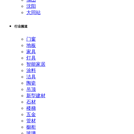
沈阳
大同站
行业频道
门窗
地板
家具
灯具
智能家居
涂料
洁具
陶瓷
吊顶
新型建材
石材
楼梯
五金
管材
橱柜
玻璃