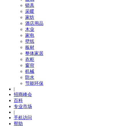
锁具
采暖
家纺
酒店用品
木业
家电
壁纸
板材
整体家居
衣柜
窗帘
机械
防水
节能环保
|
招商峰会
百科
专业市场
|
手机访问
帮助