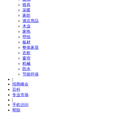
锁具
采暖
家纺
酒店用品
木业
家电
壁纸
板材
整体家居
衣柜
窗帘
机械
防水
节能环保
|
招商峰会
百科
专业市场
|
手机访问
帮助