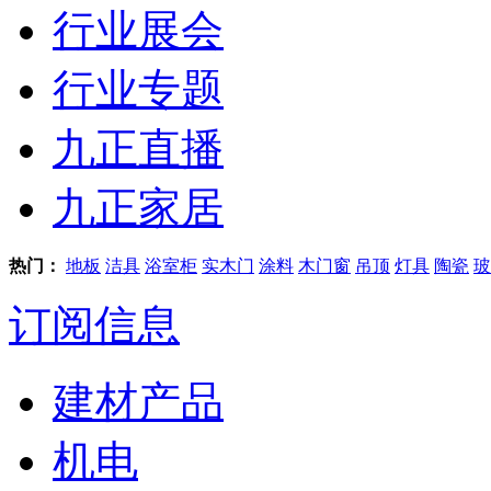
行业展会
行业专题
九正直播
九正家居
热门：
地板
洁具
浴室柜
实木门
涂料
木门窗
吊顶
灯具
陶瓷
玻
订阅信息
建材产品
机电