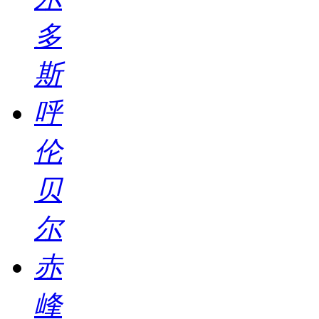
多
斯
呼
伦
贝
尔
赤
峰