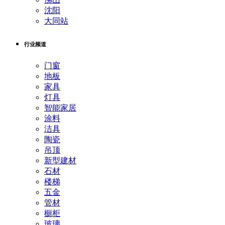
沈阳
大同站
行业频道
门窗
地板
家具
灯具
智能家居
涂料
洁具
陶瓷
吊顶
新型建材
石材
楼梯
五金
管材
橱柜
玻璃