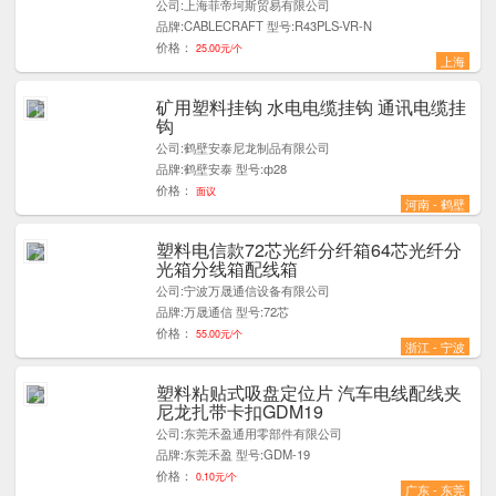
公司:上海菲帝坷斯贸易有限公司
品牌:CABLECRAFT 型号:R43PLS-VR-N
价格：
25.00元/个
上海
矿用塑料挂钩 水电电缆挂钩 通讯电缆挂
1
钩
公司:鹤壁安泰尼龙制品有限公司
品牌:鹤壁安泰 型号:ф28
价格：
面议
河南 - 鹤壁
塑料电信款72芯光纤分纤箱64芯光纤分
7
光箱分线箱配线箱
公司:宁波万晟通信设备有限公司
品牌:万晟通信 型号:72芯
价格：
55.00元/个
浙江 - 宁波
塑料粘贴式吸盘定位片 汽车电线配线夹
4
尼龙扎带卡扣GDM19
公司:东莞禾盈通用零部件有限公司
品牌:东莞禾盈 型号:GDM-19
价格：
0.10元/个
广东 - 东莞