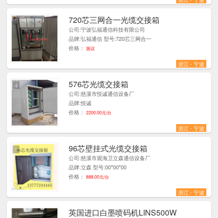
720芯三网合一光缆交接箱
6
公司:宁波弘福通信科技有限公司
品牌:弘福通信 型号:720芯三网合一
价格：
面议
浙江 - 宁波
576芯光缆交接箱
4
公司:慈溪市悦诚通信设备厂
品牌:悦诚
价格：
2200.00元/台
浙江 - 宁波
96芯壁挂式光缆交接箱
1
公司:慈溪市观海卫立森通信设备厂
品牌:立森 型号:00*00*00
价格：
888.00元/台
浙江 - 宁波
英国进口白墨喷码机LINS500W
1