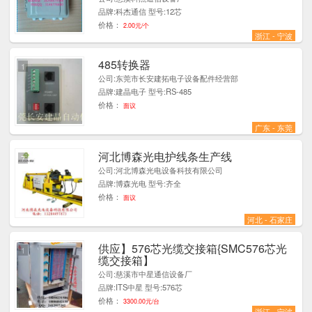
品牌:科杰通信 型号:12芯
价格：
2.00元/个
浙江 - 宁波
485转换器
1
公司:东莞市长安建拓电子设备配件经营部
品牌:建晶电子 型号:RS-485
价格：
面议
广东 - 东莞
河北博森光电护线条生产线
7
公司:河北博森光电设备科技有限公司
品牌:博森光电 型号:齐全
价格：
面议
河北 - 石家庄
供应】576芯光缆交接箱{SMC576芯光
1
缆交接箱】
公司:慈溪市中星通信设备厂
品牌:ITS中星 型号:576芯
价格：
3300.00元/台
浙江 - 宁波