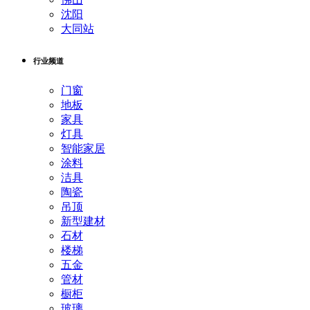
沈阳
大同站
行业频道
门窗
地板
家具
灯具
智能家居
涂料
洁具
陶瓷
吊顶
新型建材
石材
楼梯
五金
管材
橱柜
玻璃