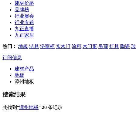
建材价格
品牌榜
行业展会
行业专题
九正直播
九正家居
热门：
地板
洁具
浴室柜
实木门
涂料
木门窗
吊顶
灯具
陶瓷
玻
订阅信息
建材产品
地板
漳州地板
搜索结果
共找到“
漳州地板
”
20
条记录