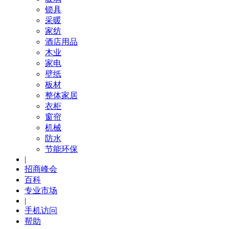
锁具
采暖
家纺
酒店用品
木业
家电
壁纸
板材
整体家居
衣柜
窗帘
机械
防水
节能环保
|
招商峰会
百科
专业市场
|
手机访问
帮助