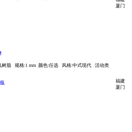
厦门
坪
:环氧树脂 规格:1 mm 颜色:任选 风格:中式现代 活动类
福建
地板
厦门