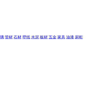
璃
管材
石材
壁纸
水泥
板材
五金
家具
油漆
厨柜