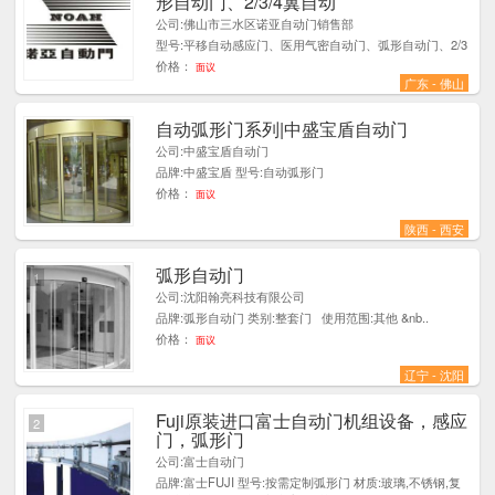
形自动门、2/3/4翼自动
公司:佛山市三水区诺亚自动门销售部
型号:平移自动感应门、医用气密自动门、弧形自动门、2/3
价格：
面议
广东 - 佛山
自动弧形门系列|中盛宝盾自动门
1
公司:中盛宝盾自动门
品牌:中盛宝盾 型号:自动弧形门
价格：
面议
陕西 - 西安
弧形自动门
1
公司:沈阳翰亮科技有限公司
品牌:弧形自动门 类别:整套门 使用范围:其他 &nb..
价格：
面议
辽宁 - 沈阳
Fuji原装进口富士自动门机组设备，感应
2
门，弧形门
公司:富士自动门
品牌:富士FUJI 型号:按需定制弧形门 材质:玻璃,不锈钢,复