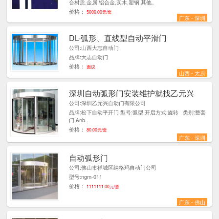
合材质,金属,铝合金,实木,塑钢,其他..
价格：
5000.00元/套
广东 - 深圳
DL-弧形、直线型自动平滑门
1
公司:山西大志自动门
品牌:大志自动门
价格：
面议
山西 - 太原
深圳自动弧形门安装维护就找乙元兴
1
公司:深圳乙元兴自动门有限公司
品牌:松下自动平开门 型号:弧型 开启方式:旋转 类别:整套
门 &nb..
价格：
80.00元/套
广东 - 深圳
自动弧形门
1
公司:佛山市禅城区纳格玛自动门公司
型号:ngm-011
价格：
1111111.00元/套
广东 - 佛山