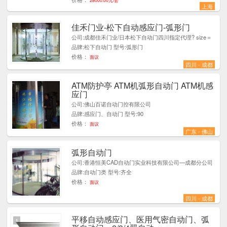
28000.00元/套
上海
佳禾门业-松下自动感应门-弧形门
1
公司:成都佳禾门业/日本松下自动门四川指定代理? size＝
品牌:松下自动门 型号:弧形门
价格：
面议
四川 - 成都
ATM防护亭 ATM机弧形自动门 ATM机感
1
应门
公司:佛山百诺自动门控有限公司
品牌:感应门、自动门 型号:90
价格：
面议
广东 - 佛山
弧形自动门
1
公司:香港恒美CAD自动门实业科技有限公司—成都分公司
品牌:自动门类 型号:齐全
价格：
面议
四川 - 成都
平移自动感应门、医用气密自动门、弧
1