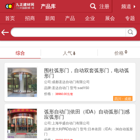
产品库
注册
频道
首页
招商
新闻
产品
企业
展会
专题
综合
人气
价格
围柱弧形门，自动双套弧形门，电动弧
7
形门
公司:成都圣达自动门有限公司
品牌:圣达自动门 型号:sad150
价格：
38960.00元/套
四川 - 成都
弧形自动门|依田（IDA）自动弧形门|感
1
应弧形门
公司:上海毕盛自动门有限公司
品牌:意大利PAD自动门 型号:日本依田（IDA）-36自动弧形
门
价格：