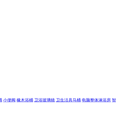
桶
小便阀
橡木浴桶
卫浴玻璃镜
卫生洁具马桶
电脑整体淋浴房
智