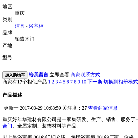
地区:
重庆
类别:
洁具
-
浴室柜
品牌:
铂盛木门
产地:
型号:
给我留言
立即查看
商家联系方式
加入购物车
商家有
17
个相似产品
1
2
3
4
5
6
7
8
9
10
下一条
切换到相册模式
产品描述
更新于 2017-03-29 10:08:59
关注度：
27
查看商家信息
重庆好年华建材有限公司是一家集研发、生产、销售、服务于
合门
、全屋定制、装饰材料等产品。
以上是浴室柜-001的详细介绍，包括浴室柜-001的厂家、价