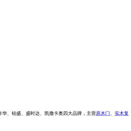
佑年华、铂盛、盛时达、凯撒卡奥四大品牌，主营
原木门
、
实木复