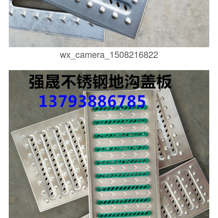
wx_camera_1508216822