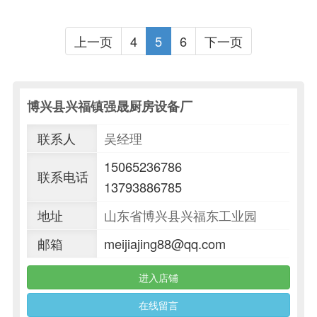
上一页
4
5
6
下一页
博兴县兴福镇强晟厨房设备厂
联系人
吴经理
15065236786
联系电话
13793886785
地址
山东省博兴县兴福东工业园
邮箱
meijiajing88@qq.com
进入店铺
在线留言