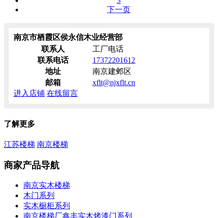
3
下一页
南京市栖霞区侯永信木业经营部
联系人
工厂电话
联系电话
17372201612
地址
南京建邺区
邮箱
xflt@njxflt.cn
进入店铺
在线留言
了解更多
江苏楼梯
南京楼梯
商家产品导航
南京实木楼梯
木门系列
实木橱柜系列
南京楼梯厂鑫丰实木烤漆门系列