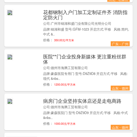
花都钢制入户门加工定制证件齐 消防指
1
定防火门
公司:广州市锦湖和盛门业有限公司光明分公司
品牌:锦湖和盛 型号:GFM-1023 开启方式:平移 风格:简约,
中式 &..
价格：
350.00元/平方米
广东 - 广州
医院**门企业投身新媒体 更注重粉丝群
8
体
公司:德州市海腾工贸有限公司
品牌:豪森医院专用门 型号:D9Z9D8 开启方式:平移 风格:
现代 &nbs..
价格：
1200.00元/平方米
山东 - 德州
病房门企业坚持实体店还是走电商路
9
公司:德州市海腾工贸有限公司
品牌:豪森医院门 型号:D9Z9D9 开启方式:平移 风格:中式
&nbs..
价格：
1000.00元/平方米
山东 - 德州