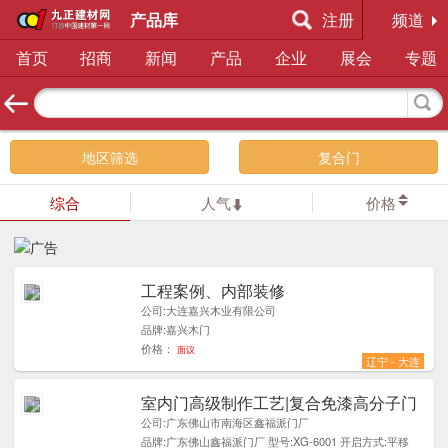
产品库
注册
频道
首页
招商
新闻
产品
企业
展会
专题
地区筛选
复合门
综合
人气
价格
工程案例、内部装修
1
公司:大连嘉兴木业有限公司
品牌:嘉兴木门
价格：
面议
辽宁 - 大连
室内门高级制作工艺|复合免漆高分子门
1
公司:广东佛山市南海区鑫福派门厂
品牌:广东佛山鑫福派门厂 型号:XG-6001 开启方式:平移