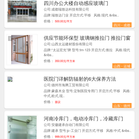
四川办公大楼自动感应玻璃门
1
公司:成都瑞致达科技有限公司
品牌:瑞致达门业 开启方式:平移 风格:现代 &nbs..
价格：
500.00元/平方
四川 - 成都
供应节能环保型 玻璃钢推拉门 推拉门窗
1
公司:山西太运建材股份有限公司
品牌:“太运宏光”牌 型号:tm-123 开启方式:推拉 风格:现代
&nbs..
价格：
350.00元/平方米
山西 - 运城
医院门详解防辐射的6大保养方法
4
公司:德州市海腾工贸有限公司
品牌:豪森木业 型号:定制医院专用门 开启方式:平移 风格:
中式,欧式,现..
价格：
面议
山东 - 德州
河南冷库门，电动冷库门，冷藏库门
5
公司:安徽建承自动门有限公司
品牌:建承 型号:jc-工业门 开启方式:平移 风格:中式 &nbs..
价格：
999.00元/平方米