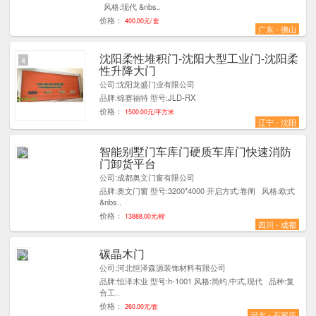
风格:现代 &nbs..
价格：
400.00元/ 套
广东 - 佛山
沈阳柔性堆积门-沈阳大型工业门-沈阳柔
4
性升降大门
公司:沈阳龙盛门业有限公司
品牌:锦赛福特 型号:JLD-RX
价格：
1500.00元/平方米
辽宁 - 沈阳
智能别墅门车库门硬质车库门快速消防
2
门卸货平台
公司:成都奥文门窗有限公司
品牌:奥文门窗 型号:3200*4000 开启方式:卷闸 风格:欧式
&nbs..
价格：
13888.00元/樘
四川 - 成都
碳晶木门
2
公司:河北恒泽森源装饰材料有限公司
品牌:恒泽木业 型号:h-1001 风格:简约,中式,现代 品种:复
合工..
价格：
260.00元/套
河北 - 石家庄