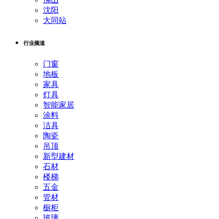
沈阳
大同站
行业频道
门窗
地板
家具
灯具
智能家居
涂料
洁具
陶瓷
吊顶
新型建材
石材
楼梯
五金
管材
橱柜
玻璃