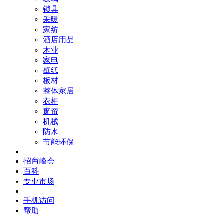
锁具
采暖
家纺
酒店用品
木业
家电
壁纸
板材
整体家居
衣柜
窗帘
机械
防水
节能环保
|
招商峰会
百科
专业市场
|
手机访问
帮助