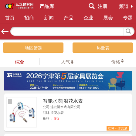
产品库
注册
频道
首页
招商
新闻
产品
企业
展会
专题
地区筛选
热量表
综合
人气
价格
智能水表|浪花水表
1
公司:连云港水表有限公司
品牌:浪花水表
价格：
面议
江苏 - 连云港