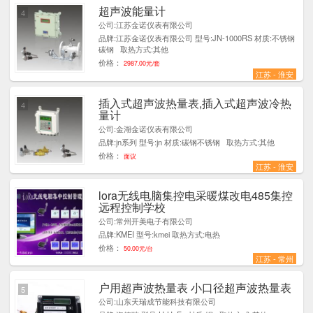
超声波能量计
4
公司:江苏金诺仪表有限公司
品牌:江苏金诺仪表有限公司 型号:JN-1000RS 材质:不锈钢
碳钢 取热方式:其他
价格：
2987.00元/套
江苏 - 淮安
插入式超声波热量表,插入式超声波冷热
4
量计
公司:金湖金诺仪表有限公司
品牌:jn系列 型号:jn 材质:碳钢不锈钢 取热方式:其他
价格：
面议
江苏 - 淮安
lora无线电脑集控电采暖煤改电485集控
1
远程控制学校
公司:常州开美电子有限公司
品牌:KMEI 型号:kmei 取热方式:电热
价格：
50.00元/台
江苏 - 常州
户用超声波热量表 小口径超声波热量表
5
公司:山东天瑞成节能科技有限公司