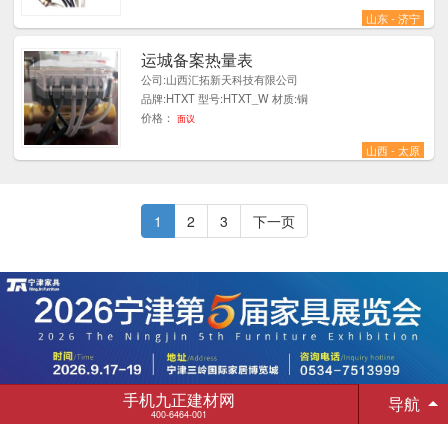
山东 - 济宁
运城备案热量表
1
公司:山西汇拓新天科技有限公司
品牌:HTXT 型号:HTXT_W 材质:铜
价格：
面议
山西 - 太原
1
2
3
下一页
手机九正建材网
导航
400-6464-001