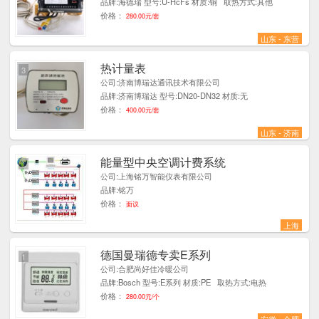
品牌:海德瑞 型号:U-HcFs 材质:铜 取热方式:其他
价格：
280.00元/套
山东 - 东营
热计量表
3
公司:济南博瑞达通讯技术有限公司
品牌:济南博瑞达 型号:DN20-DN32 材质:无
价格：
400.00元/套
山东 - 济南
能量型中央空调计费系统
1
公司:上海铭万智能仪表有限公司
品牌:铭万
价格：
面议
上海
德国曼瑞德专卖E系列
1
公司:合肥尚好佳冷暖公司
品牌:Bosch 型号:E系列 材质:PE 取热方式:电热
价格：
280.00元/个