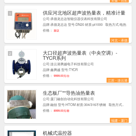
安徽 - 合肥
供应河北地区超声波热量表，精准计量
1
公司:承德龙志达智能仪器仪表科技有限公司
品牌:承德龙志达 型号:DN20 材质:pt1000 取热方式:电热
价格：
面议
河北 - 承德
大口径超声波热量表（中央空调）-
2
TYCR系列
公司:连云港腾越电子科技有限公司
品牌:鑫腾越 型号:TYCR
价格：
9999.00元/台
江苏 - 连云港
生态板厂**导热油热量表
9
公司:厦门融创自动化科技有限公司
品牌:融创 型号:HTOM 材质:304/316不锈钢 取热方式..
价格：
8999.00元/套
福建 - 厦门
机械式温控器
1